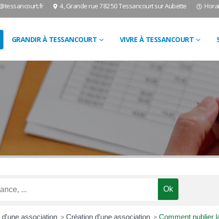
l@tessancourt.fr
4, Grande rue 78250 Tessancourt sur Aubette
Horai
GRANDIR À TESSANCOURT
VIVRE À TESSANCOURT
s d'une association
>
Création d'une association
>
Comment publier la 