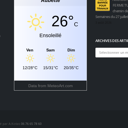
Aubette
FERMETU
chemin de
26°
Semaines du 27 juille
3 août 2026
C
Ensoleillé
0
ARCHIVES DES ARTI
Ven
Sam
Dim
Archives
des
articles
12/28°C
15/31°C
20/35°C
Data from
MeteoArt.com
sé par A.Kotas
06 76 65 78 60