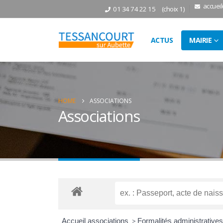
accuei
01 34 74 22 15
(choix 1)
ACTUS
MAIRIE
HOME
ASSOCIATIONS
Associations
Accueil associations
>
Formalités administrative