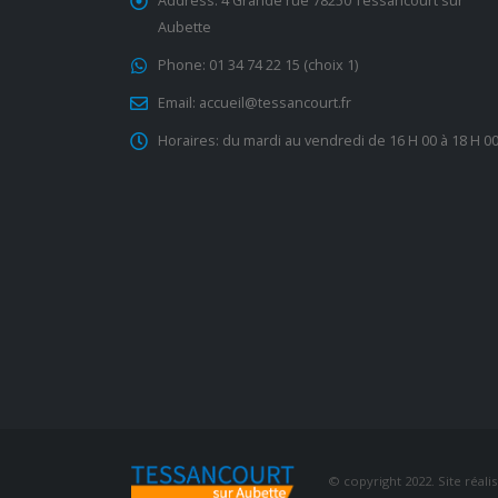
Address:
4 Grande rue 78250 Tessancourt sur
Aubette
Phone:
01 34 74 22 15 (choix 1)
Email:
accueil@tessancourt.fr
Horaires:
du mardi au vendredi de 16 H 00 à 18 H 0
© copyright 2022. Site réali