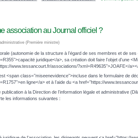
 association au Journal officiel ?
 administrative (Première ministre)
orale (autonomie de la structure à l'égard de ses membres et de ses d
l=R355">capacité juridique</a>, sa création doit faire l'objet d'une
"https://www.tessancourt.fr/associations/?xml=R49635">JOAFE</a><
est <span class="miseenevidence">incluse dans le formulaire de déc
l=R1757">en ligne</a> et à l'aide du <a href="https://www.tessancou
ublication à la Direction de l'information légale et administrative (
te les informations suivantes :
té juridique de l'association, les dirigeants peuvent <a href="https://