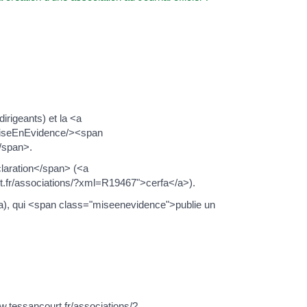
irigeants) et la <a
 <MiseEnEvidence/><span
/span>.
laration</span> (<a
rt.fr/associations/?xml=R19467">cerfa</a>).
Dila), qui <span class="miseenevidence">publie un
www.tessancourt.fr/associations/?