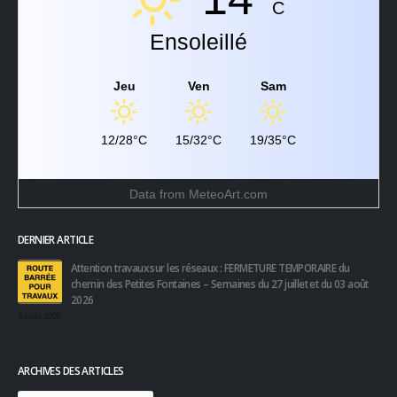
C
Ensoleillé
Jeu
Ven
Sam
12/28°C
15/32°C
19/35°C
Data from
MeteoArt.com
DERNIER ARTICLE
Attention travaux sur les réseaux : FERMETURE TEMPORAIRE du
chemin des Petites Fontaines – Semaines du 27 juillet et du 03 août
2026
3 août 2026
ARCHIVES DES ARTICLES