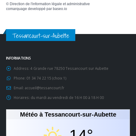
©
Direction de l'information légale et administrative
comarquage developpé par
baseo.io
Tessancourt-sur-Aubette
INFORMATIONS
Address:
4 Grande rue 78250 Tessancourt sur Aubette
Phone:
01 34 74 22 15 (choix 1)
Email:
accueil@tessancourt.fr
Horaires:
du mardi au vendredi de 16 H 00 à 18 H 00
Météo à Tessancourt-sur-Aubette
14°