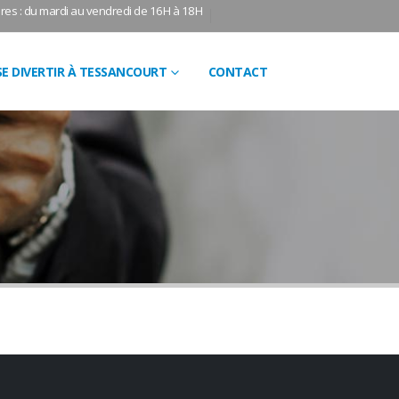
res : du mardi au vendredi de 16H à 18H
SE DIVERTIR À TESSANCOURT
CONTACT