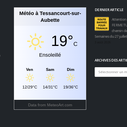
DERNIER ARTICLE
Météo à Tessancourt-sur-
Attention 
Aubette
FERMETU
chemin de
19°
Semaines du 27 juille
3 août 2026
C
Ensoleillé
0
ARCHIVES DES ARTI
Ven
Sam
Dim
Archives
des
articles
12/29°C
14/31°C
19/36°C
Data from
MeteoArt.com