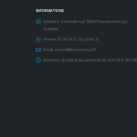
INFORMATIONS
Address:
4 Grande rue 78250 Tessancourt sur
Aubette
Phone:
01 34 74 22 15 (choix 1)
Email:
accueil@tessancourt.fr
Horaires:
du mardi au vendredi de 16 H 00 à 18 H 0