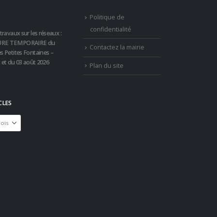
Politique de
confidentialité
travaux sur les réseaux :
RE TEMPORAIRE du
Contactez la mairie
s Petites Fontaines –
t et du 03 août 2026
Plan du site
CLES