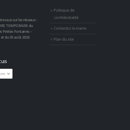
Politique de
confidentialité
travaux sur les réseaux :
RE TEMPORAIRE du
Contactez la mairie
s Petites Fontaines –
t et du 03 août 2026
Plan du site
CLES