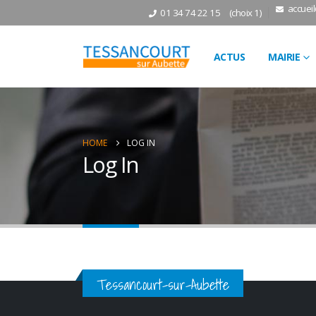
accuei
01 34 74 22 15
(choix 1)
ACTUS
MAIRIE
HOME
LOG IN
Log In
Tessancourt-sur-Aubette