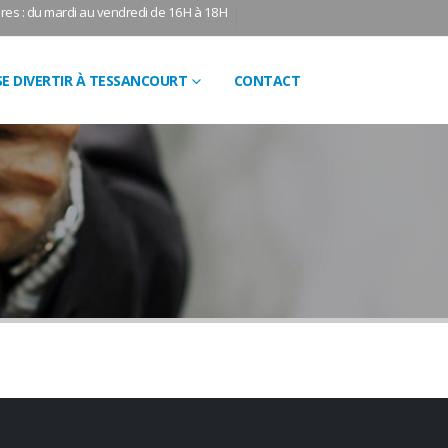
res : du mardi au vendredi de 16H à 18H
SE DIVERTIR À TESSANCOURT
CONTACT