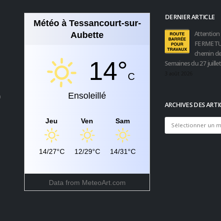
DERNIER ARTICLE
Météo à Tessancourt-sur-
Attention 
Aubette
FERMETU
chemin de
14°
Semaines du 27 juille
3 août 2026
C
Ensoleillé
0
ARCHIVES DES ARTI
Jeu
Ven
Sam
Archives
des
articles
14/27°C
12/29°C
14/31°C
Data from
MeteoArt.com