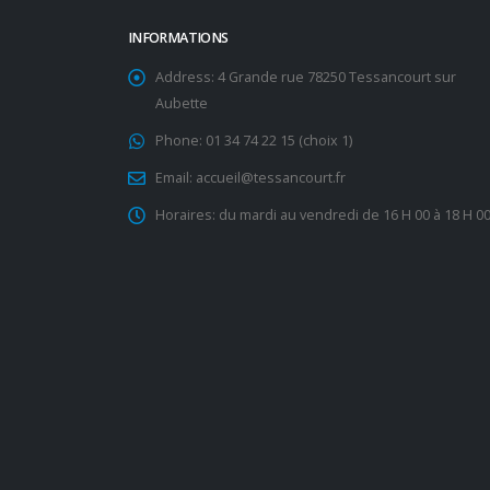
INFORMATIONS
Address:
4 Grande rue 78250 Tessancourt sur
Aubette
Phone:
01 34 74 22 15 (choix 1)
Email:
accueil@tessancourt.fr
Horaires:
du mardi au vendredi de 16 H 00 à 18 H 0