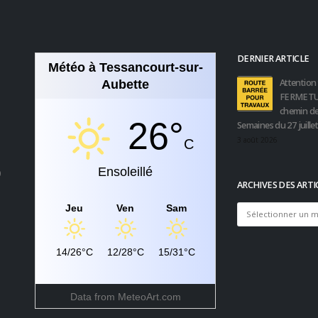
DERNIER ARTICLE
Météo à Tessancourt-sur-
Attention 
Aubette
FERMETU
chemin de
26°
Semaines du 27 juille
3 août 2026
C
Ensoleillé
0
ARCHIVES DES ARTI
Jeu
Ven
Sam
Archives
des
articles
14/26°C
12/28°C
15/31°C
Data from
MeteoArt.com