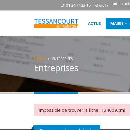
accuei
01 34 74 22 15
(choix 1)
ACTUS
MAIRIE
HOME
ENTREPRISES
Entreprises
Impossible de trouver la fiche : F34009.xml