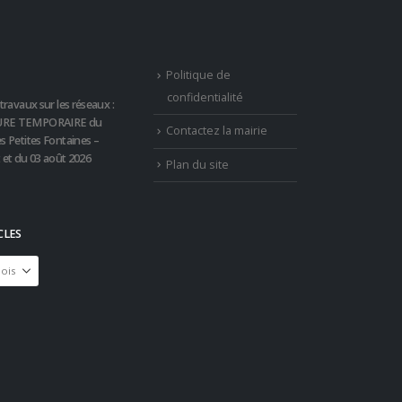
Politique de
confidentialité
travaux sur les réseaux :
RE TEMPORAIRE du
Contactez la mairie
s Petites Fontaines –
t et du 03 août 2026
Plan du site
CLES