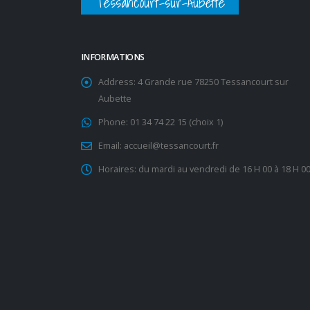
Tessancourt-sur-Aubette
INFORMATIONS
Address:
4 Grande rue 78250 Tessancourt sur
Aubette
Phone:
01 34 74 22 15 (choix 1)
Email:
accueil@tessancourt.fr
Horaires:
du mardi au vendredi de 16 H 00 à 18 H 0