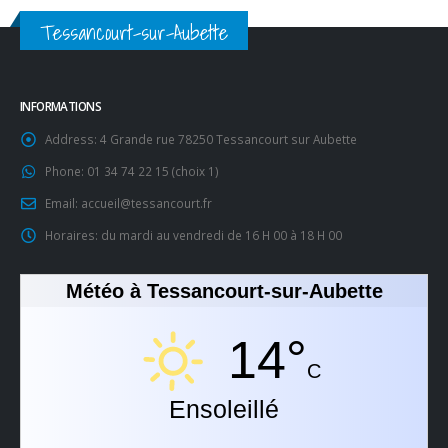
Tessancourt-sur-Aubette
INFORMATIONS
Address:
4 Grande rue 78250 Tessancourt sur Aubette
Phone:
01 34 74 22 15 (choix 1)
Email:
accueil@tessancourt.fr
Horaires:
du mardi au vendredi de 16 H 00 à 18 H 00
Météo à Tessancourt-sur-Aubette
14°
C
Ensoleillé