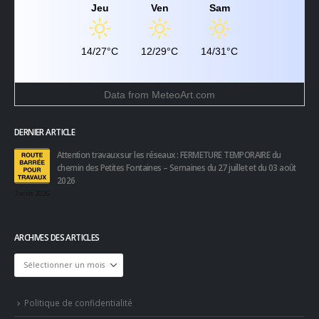
Jeu
Ven
Sam
14/27°C
12/29°C
14/31°C
Data from
MeteoArt.com
DERNIER ARTICLE
Attention travaux sur les réseaux : FERMETURE TEMPORAIRE du
chemin des Petites Fontaines – Semaines du 27 juillet et du 03 août
2026
3 août 2026
ARCHIVES DES ARTICLES
Archives
des
articles
Politique de confidentialité