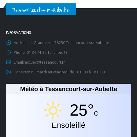
Tessancourt-sur-Aubette
INFORMATIONS
Address:
4 Grande rue 78250 Tessancourt sur Aubette
Phone:
01 34 74 22 15 (choix 1)
Email:
accueil@tessancourt.fr
Horaires:
du mardi au vendredi de 16 H 00 à 18 H 00
Météo à Tessancourt-sur-Aubette
25°
C
Ensoleillé