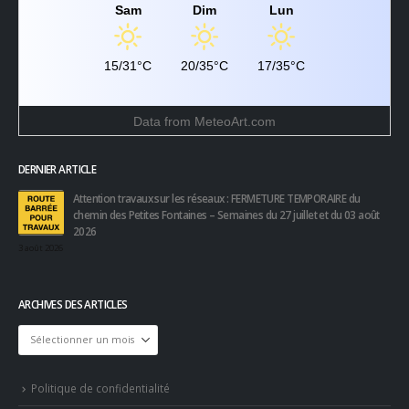
Sam
Dim
Lun
15/31°C
20/35°C
17/35°C
Data from
MeteoArt.com
DERNIER ARTICLE
Attention travaux sur les réseaux : FERMETURE TEMPORAIRE du
chemin des Petites Fontaines – Semaines du 27 juillet et du 03 août
2026
3 août 2026
ARCHIVES DES ARTICLES
Archives
des
articles
Politique de confidentialité