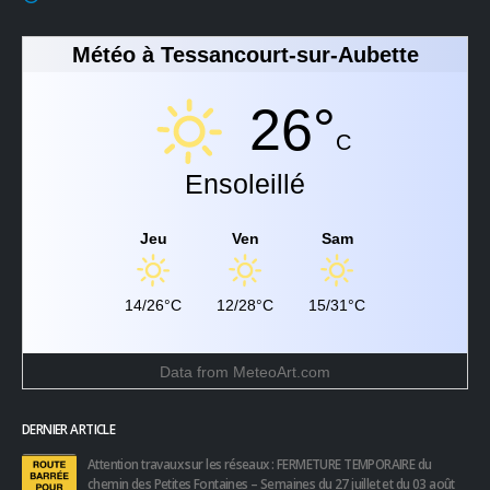
Météo à Tessancourt-sur-Aubette
26°
C
Ensoleillé
Jeu
Ven
Sam
14/26°C
12/28°C
15/31°C
Data from
MeteoArt.com
DERNIER ARTICLE
Attention travaux sur les réseaux : FERMETURE TEMPORAIRE du
chemin des Petites Fontaines – Semaines du 27 juillet et du 03 août