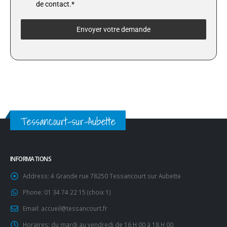
de contact.*
Envoyer votre demande
Tessancourt-sur-Aubette
INFORMATIONS
Address:
4 Grande rue 78250 Tessancourt sur Aubette
Phone:
01 34 74 22 15 (choix 1)
Email:
accueil@tessancourt.fr
Horaires:
du mardi au vendredi de 16 H 00 à 18 H 00