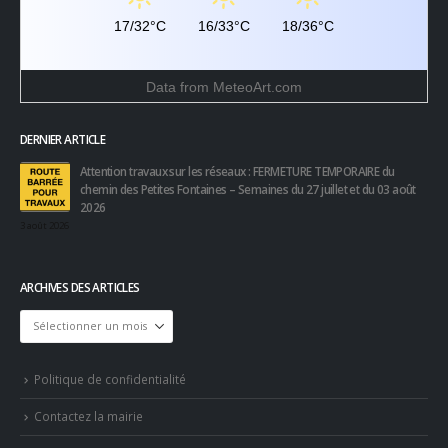
17/32°C
16/33°C
18/36°C
Data from
MeteoArt.com
DERNIER ARTICLE
Attention travaux sur les réseaux : FERMETURE TEMPORAIRE du
chemin des Petites Fontaines – Semaines du 27 juillet et du 03 août
2026
3 août 2026
ARCHIVES DES ARTICLES
Archives
des
articles
Politique de confidentialité
Contactez la mairie