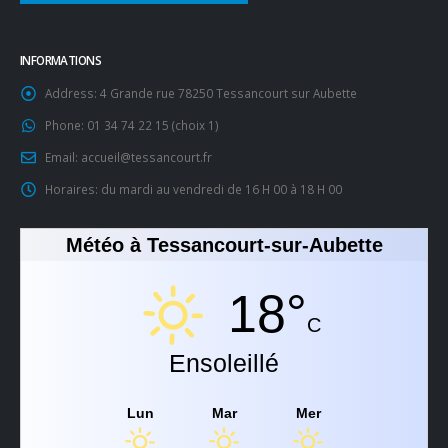
INFORMATIONS
Address:
4 Grande rue 78250 Tessancourt sur Aubette
Phone:
01 34 74 22 15 (choix 1)
Email:
accueil@tessancourt.fr
Horaires:
du mardi au vendredi de 16 H 00 à 18 H 00
Météo à Tessancourt-sur-Aubette
18°
C
Ensoleillé
Lun
Mar
Mer